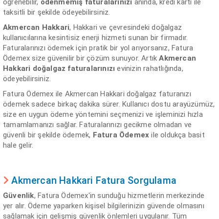
öğrenebilir,
ödenmemiş faturalarınızı
anında, kredi kartı ile
taksitli bir şekilde ödeyebilirsiniz.
Akmercan Hakkari
, Hakkari ve çevresindeki doğalgaz
kullanıcılarına kesintisiz enerji hizmeti sunan bir firmadır.
Faturalarınızı ödemek için pratik bir yol arıyorsanız, Fatura
Ödemex size güvenilir bir çözüm sunuyor. Artık
Akmercan
Hakkari doğalgaz faturalarınızı
evinizin rahatlığında,
ödeyebilirsiniz.
Fatura Ödemex ile Akmercan Hakkari doğalgaz faturanızı
ödemek sadece birkaç dakika sürer. Kullanıcı dostu arayüzümüz,
size en uygun ödeme yöntemini seçmenizi ve işleminizi hızla
tamamlamanızı sağlar. Faturalarınızı gecikme olmadan ve
güvenli bir şekilde ödemek,
Fatura Ödemex
ile oldukça basit
hale gelir.
Akmercan Hakkari Fatura Sorgulama
Güvenlik
, Fatura Ödemex'in sunduğu hizmetlerin merkezinde
yer alır. Ödeme yaparken kişisel bilgilerinizin güvende olmasını
sağlamak için gelişmiş güvenlik önlemleri uygulanır. Tüm